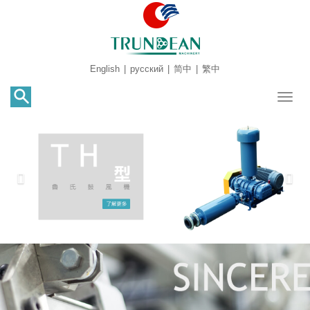
English
|
русский
|
简中
|
繁中
Toggl
naviga
Previous
Nex